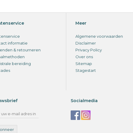
ntenservice
Meer
tenservice
Algemene voorwaarden
act informatie
Disclaimer
enden & retourneren
Privacy Policy
aalmethoden
Over ons
strale bereiding
Sitemap
cades
Stagestart
uwsbrief
Socialmedia
onneer