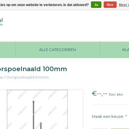
kies op om onze website te verbeteren. Is dat akkoord?
Ja
Nee
Meer 
ALLE CATEGORIEËN
KL
rspoelnaald 100mm
me
/
Oorspoelnaald 100mm
€--,--
Excl. btw
Maak een keuze:
*