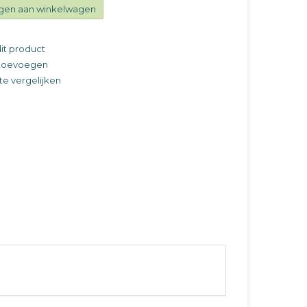
gen aan winkelwagen
it product
t toevoegen
e vergelijken