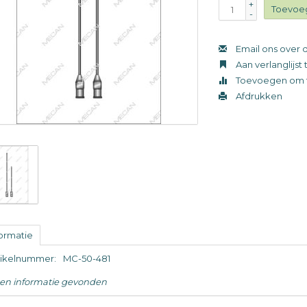
+
Toevoe
-
Email ons over d
Aan verlanglijs
Toevoegen om t
Afdrukken
formatie
tikelnummer:
MC-50-481
en informatie gevonden