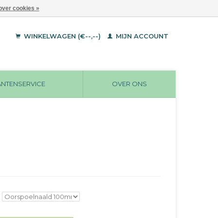
over cookies »
WINKELWAGEN (€--,--)
MIJN ACCOUNT
ANTENSERVICE
OVER ONS