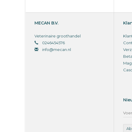
MECAN B.V.
Kla
Veterinaire groothandel
Klan
0246454576
Cont
info@mecan.nl
Verz
Bet
Magi
Cas
Nie
Ab