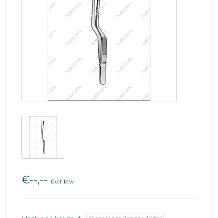
€--,--
Excl. btw