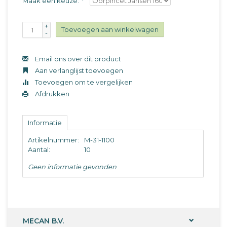
Maak een keuze:
*
+
Toevoegen aan winkelwagen
-
Email ons over dit product
Aan verlanglijst toevoegen
Toevoegen om te vergelijken
Afdrukken
Informatie
Artikelnummer:
M-31-1100
Aantal:
10
Geen informatie gevonden
MECAN B.V.