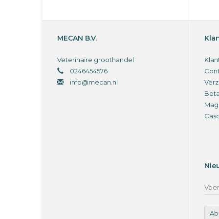
MECAN B.V.
Kla
Veterinaire groothandel
Klan
0246454576
Cont
info@mecan.nl
Verz
Bet
Magi
Cas
Nie
Ab