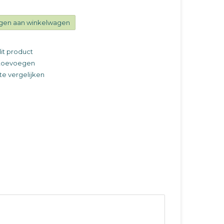
gen aan winkelwagen
it product
t toevoegen
e vergelijken