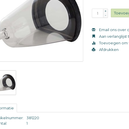
+
Toevoe
-
Email ons over d
Aan verlanglijs
Toevoegen om t
Afdrukken
formatie
tikelnummer:
381220
tal:
1