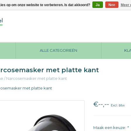
kies op om onze website te verbeteren. Is dat akkoord?
Ja
Nee
Meer 
ALLE CATEGORIEËN
KL
rcosemasker met platte kant
me
/
Narcosemasker met platte kant
osemasker met platte kant
€--,--
Excl. btw
Maak een keuze:
*