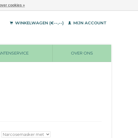
over cookies »
WINKELWAGEN (€--,--)
MIJN ACCOUNT
ANTENSERVICE
OVER ONS