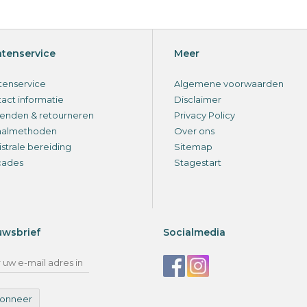
ntenservice
Meer
tenservice
Algemene voorwaarden
act informatie
Disclaimer
enden & retourneren
Privacy Policy
aalmethoden
Over ons
strale bereiding
Sitemap
cades
Stagestart
uwsbrief
Socialmedia
onneer