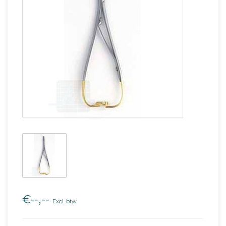
€--,--
Excl. btw