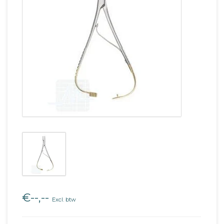
€--,--
Excl. btw