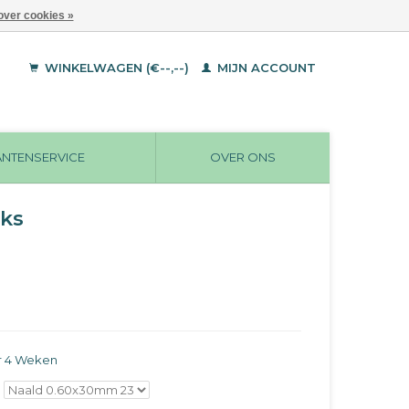
over cookies »
WINKELWAGEN (€--,--)
MIJN ACCOUNT
ANTENSERVICE
OVER ONS
uks
r 4 Weken