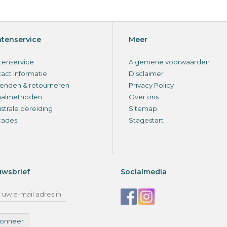
ntenservice
Meer
tenservice
Algemene voorwaarden
act informatie
Disclaimer
enden & retourneren
Privacy Policy
aalmethoden
Over ons
strale bereiding
Sitemap
cades
Stagestart
uwsbrief
Socialmedia
onneer