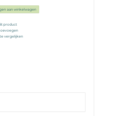
gen aan winkelwagen
it product
t toevoegen
e vergelijken