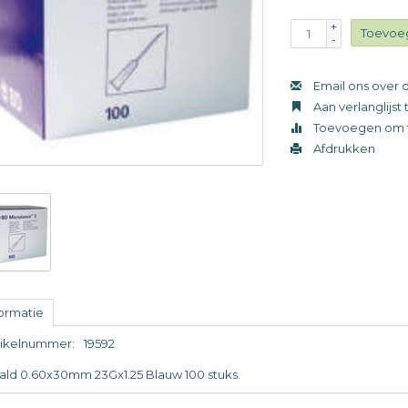
+
Toevoe
-
Email ons over d
Aan verlanglijs
Toevoegen om t
Afdrukken
formatie
tikelnummer:
19592
ald 0.60x30mm 23Gx1.25 Blauw 100 stuks.