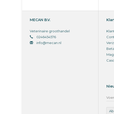
MECAN B.V.
Kla
Veterinaire groothandel
Klan
0246454576
Cont
info@mecan.nl
Verz
Bet
Magi
Cas
Nie
Ab