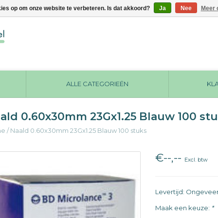
kies op om onze website te verbeteren. Is dat akkoord?
Ja
Nee
Meer 
ALLE CATEGORIEËN
KL
ald 0.60x30mm 23Gx1.25 Blauw 100 st
me
/
Naald 0.60x30mm 23Gx1.25 Blauw 100 stuks
€--,--
Excl. btw
Levertijd: Ongevee
Maak een keuze:
*