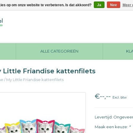
kies op om onze website te verbeteren. Is dat akkoord?
Ja
Nee
Meer 
ALLE CATEGORIEËN
KL
 Little Friandise kattenfilets
me
/
My Little Friandise kattenfilets
€--,--
Excl. btw
Levertijd: Ongevee
Maak een keuze:
*