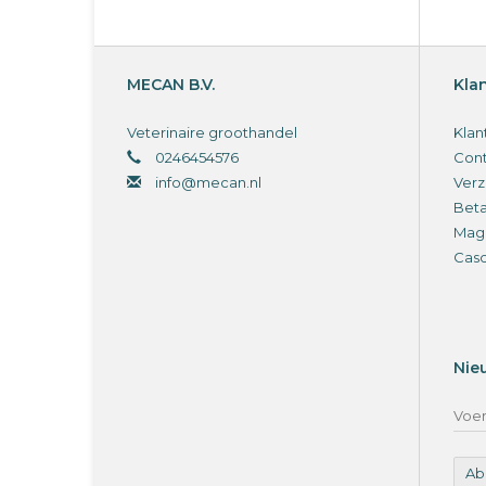
MECAN B.V.
Kla
Veterinaire groothandel
Klan
0246454576
Cont
info@mecan.nl
Verz
Bet
Magi
Cas
Nie
Ab