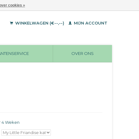
over cookies »
WINKELWAGEN (€--,--)
MIJN ACCOUNT
ANTENSERVICE
OVER ONS
r 4 Weken