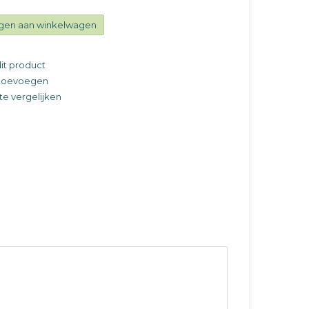
gen aan winkelwagen
it product
t toevoegen
e vergelijken