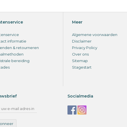
ntenservice
Meer
tenservice
Algemene voorwaarden
act informatie
Disclaimer
enden & retourneren
Privacy Policy
aalmethoden
Over ons
strale bereiding
Sitemap
cades
Stagestart
uwsbrief
Socialmedia
onneer