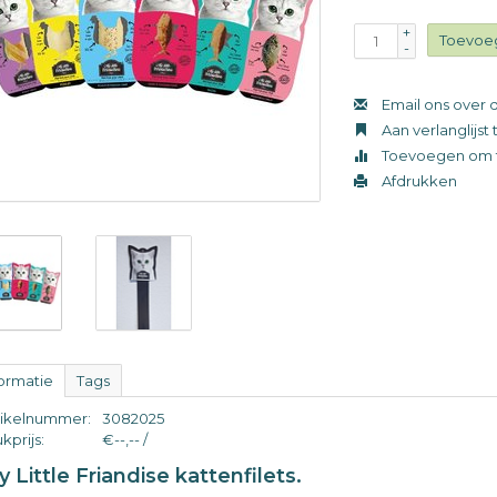
+
Toevoe
-
Email ons over d
Aan verlanglijs
Toevoegen om t
Afdrukken
formatie
Tags
tikelnummer:
3082025
kprijs:
€--,-- /
 Little Friandise kattenfilets.