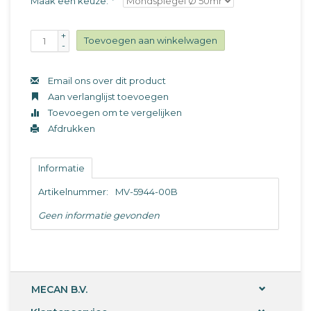
Maak een keuze:
*
+
Toevoegen aan winkelwagen
-
Email ons over dit product
Aan verlanglijst toevoegen
Toevoegen om te vergelijken
Afdrukken
Informatie
Artikelnummer:
MV-5944-00B
Geen informatie gevonden
MECAN B.V.