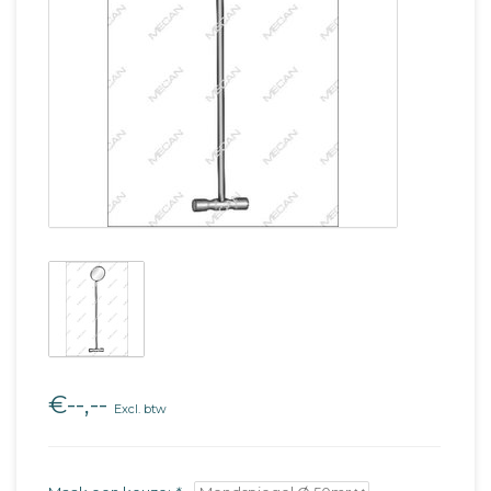
€--,--
Excl. btw