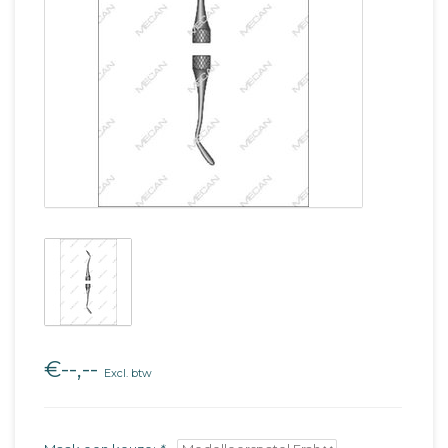
€--,--
Excl. btw