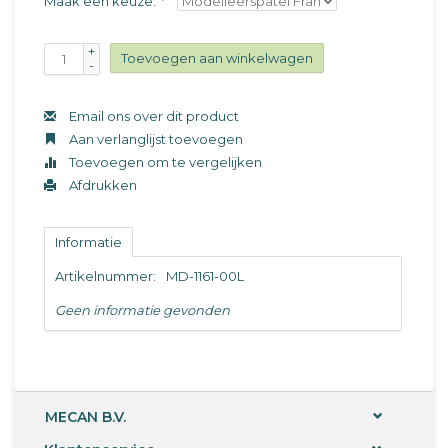
Maak een keuze:
*
+
Toevoegen aan winkelwagen
-
Email ons over dit product
Aan verlanglijst toevoegen
Toevoegen om te vergelijken
Afdrukken
Informatie
Artikelnummer:
MD-1161-00L
Geen informatie gevonden
MECAN B.V.