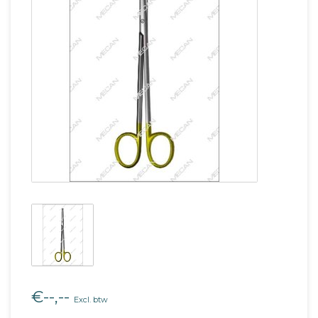
€--,--
Excl. btw