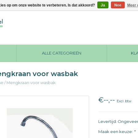
kies op om onze website te verbeteren. Is dat akkoord?
Ja
Nee
Meer 
ALLE CATEGORIEËN
KL
ngkraan voor wasbak
me
/
Mengkraan voor wasbak
€--,--
Excl. btw
Levertijd: Ongevee
Maak een keuze:
*