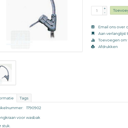
+
Toevoe
-
Email ons over d
Aan verlanglijs
Toevoegen om t
Afdrukken
formatie
Tags
tikelnummer:
1790902
ngkraan voor wasbak
 stuk.