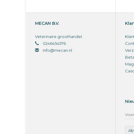
MECAN B.V.
Kla
Veterinaire groothandel
Klan
0246454576
Cont
info@mecan.nl
Verz
Bet
Magi
Cas
Nie
Ab