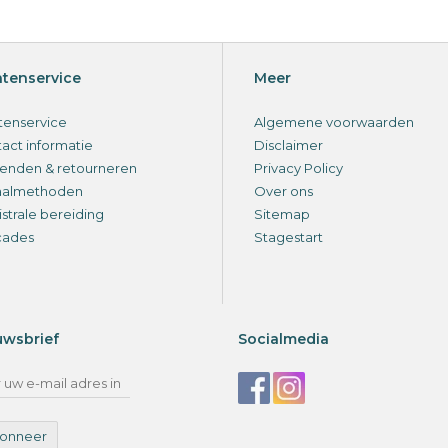
ntenservice
Meer
tenservice
Algemene voorwaarden
act informatie
Disclaimer
enden & retourneren
Privacy Policy
aalmethoden
Over ons
strale bereiding
Sitemap
cades
Stagestart
uwsbrief
Socialmedia
onneer