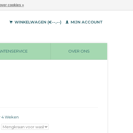
over cookies »
WINKELWAGEN (€--,--)
MIJN ACCOUNT
ANTENSERVICE
OVER ONS
r 4 Weken