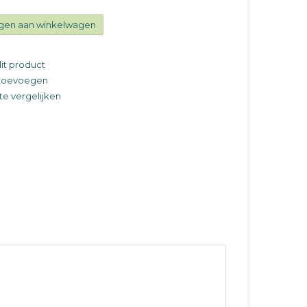
gen aan winkelwagen
it product
t toevoegen
e vergelijken