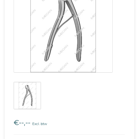
€--,--
Excl. btw