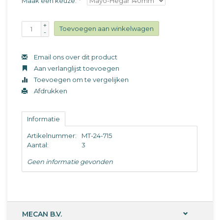
Maak een keuze:
*
+
Toevoegen aan winkelwagen
-
Email ons over dit product
Aan verlanglijst toevoegen
Toevoegen om te vergelijken
Afdrukken
Informatie
Artikelnummer:
MT-24-715
Aantal:
3
Geen informatie gevonden
MECAN B.V.