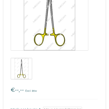
€--,--
Excl. btw