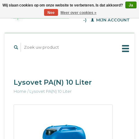
Wij slaan cookies op om onze website te verbeteren. Is dat akkoord?
Ja
WINKELWAGEN (€--,-
Nee
Meer over cookies »
-)
MIJN ACCOUNT
Lysovet PA(N) 10 Liter
Home
/
Lysovet PA(N) 10 Liter