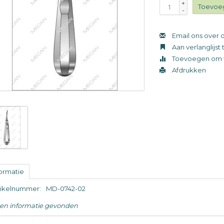
+
Toevoe
-
Email ons over d
Aan verlanglijs
Toevoegen om t
Afdrukken
formatie
tikelnummer:
MD-0742-02
en informatie gevonden