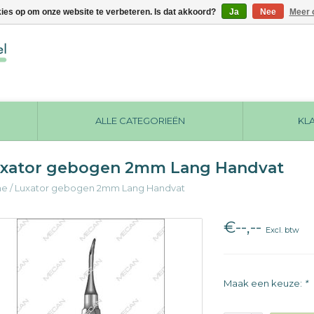
kies op om onze website te verbeteren. Is dat akkoord?
Ja
Nee
Meer 
ALLE CATEGORIEËN
KL
xator gebogen 2mm Lang Handvat
me
/
Luxator gebogen 2mm Lang Handvat
€--,--
Excl. btw
Maak een keuze:
*