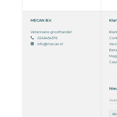
MECAN B.V.
Kla
Veterinaire groothandel
Klan
0246454576
Cont
info@mecan.nl
Verz
Bet
Magi
Cas
Nie
Ab