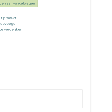
gen aan winkelwagen
it product
t toevoegen
e vergelijken