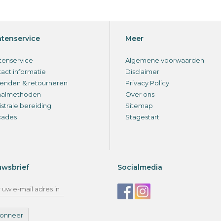
ntenservice
Meer
tenservice
Algemene voorwaarden
act informatie
Disclaimer
enden & retourneren
Privacy Policy
aalmethoden
Over ons
strale bereiding
Sitemap
cades
Stagestart
uwsbrief
Socialmedia
onneer