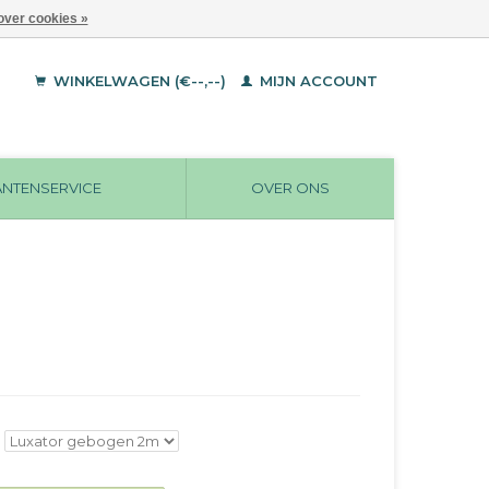
over cookies »
WINKELWAGEN (€--,--)
MIJN ACCOUNT
ANTENSERVICE
OVER ONS