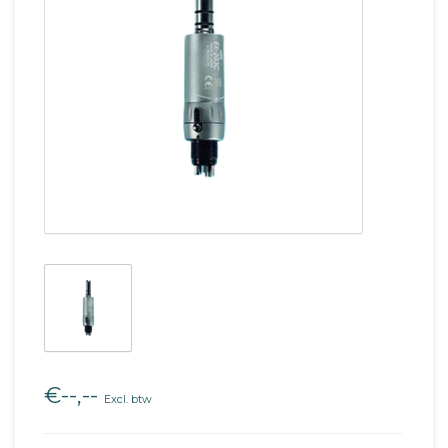
€--,--
Excl. btw