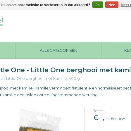
kies op om onze website te verbeteren. Is dat akkoord?
Ja
Nee
Meer 
ALLE CATEGORIEËN
KL
ttle One - Little One berghooi met kami
me
/
Little One berghooi met kamille, 400 g
hooi met kamille. Kamille vermindert flatulentie en normaliseert he
t kamille een milde ontstekingsremmende werking.
€--,--
€--,--
Excl. btw