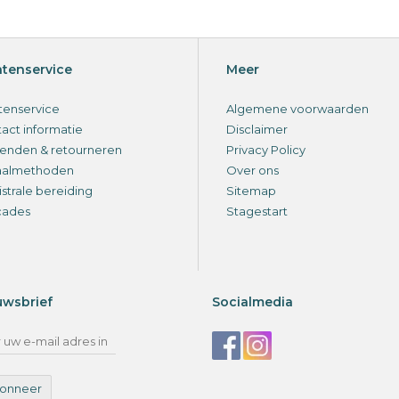
ntenservice
Meer
tenservice
Algemene voorwaarden
act informatie
Disclaimer
enden & retourneren
Privacy Policy
aalmethoden
Over ons
strale bereiding
Sitemap
cades
Stagestart
uwsbrief
Socialmedia
onneer