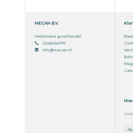
MECAN B.V.
Kla
Veterinaire groothandel
Klan
0246454576
Cont
info@mecan.nl
Verz
Bet
Magi
Cas
Nie
Ab