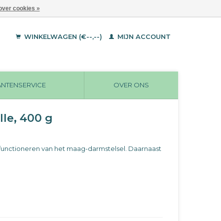
over cookies »
WINKELWAGEN (€--,--)
MIJN ACCOUNT
ANTENSERVICE
OVER ONS
lle, 400 g
t functioneren van het maag-darmstelsel. Daarnaast