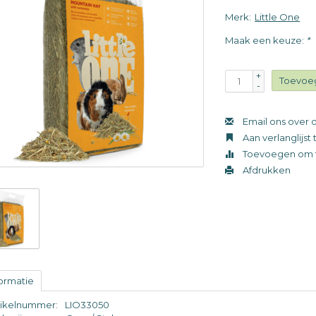
Merk:
Little One
Maak een keuze:
*
+
Toevoe
-
Email ons over d
Aan verlanglijs
Toevoegen om t
Afdrukken
formatie
tikelnummer:
LIO33050