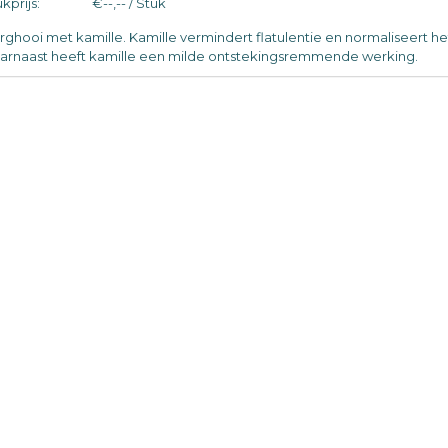
kprijs:
€--,-- / Stuk
rghooi met kamille. Kamille vermindert flatulentie en normaliseert h
arnaast heeft kamille een milde ontstekingsremmende werking.