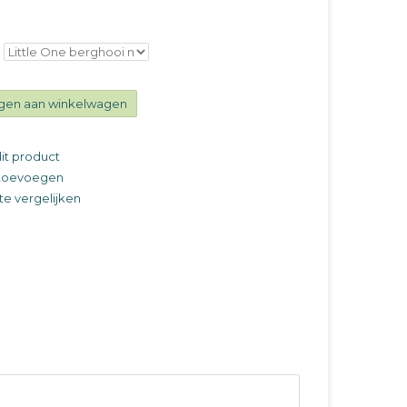
gen aan winkelwagen
it product
t toevoegen
e vergelijken