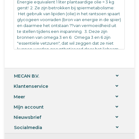
Energie equivalent 1 liter plantaardige olie = 3 kg
gerst! 2. Ze zijn betrokken bij spiermetabolisme:
Het gebruik van lipiden (olie) in het rantsoen spaart
glycogeen voorraden (bron van energie in de spier)
en daarmee het ontstaan ??van vermoeidheid uit
te stellen tijdens een inspanning. 3. Deze zijn
bronnen van omega 3 en 6: Omega 3 en 6 zijn
"essentiële vetzuren", dat wil zeggen dat ze niet
kunnen worden gesynthetiseerd door het lichaam.
LIJNOLIE verschaft een regelmatige toevoer van
vetzuren rijk aan omega 3, 6 en 9. Deze
uitstekende kwaliteit olie bevordert
gewichtstoename en zorgt voor een gunstige
MECAN B.V.
werking op de haren en de huid. LIJNOLIE is ook
geschikt voor het trainen van paarden waarvoor de
Klantenservice
energiedichtheid van het rantsoen moet worden
verhoogd. Samenstelling: lijnolie. Analytische
Meer
bestanddelen: Ruw vet > 99% als: - linoleenzuur
Mijn account
((omega 3) 56,6% - Oliezuur (omega 9 22,2% -
Linolzuur (omega 6) 13,8% vochtgehalte <4% Ruw
Nieuwsbrief
eiwit <1% Ruwe vezel <1% Ruwe as <1% Additieven
per kilo: vitaminen: Vitamine E 1 800 mg
Socialmedia