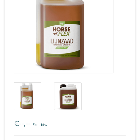
€--,--
Excl. btw