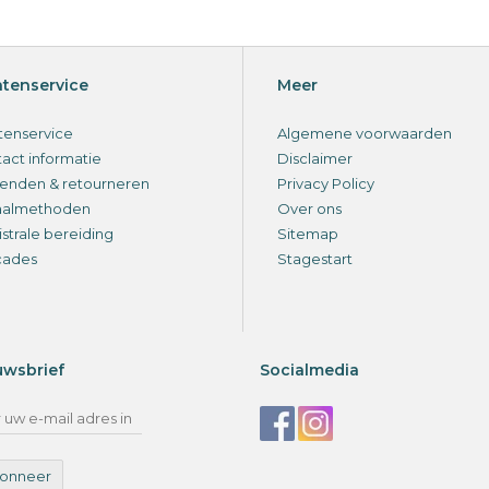
ntenservice
Meer
tenservice
Algemene voorwaarden
act informatie
Disclaimer
enden & retourneren
Privacy Policy
aalmethoden
Over ons
strale bereiding
Sitemap
cades
Stagestart
uwsbrief
Socialmedia
onneer