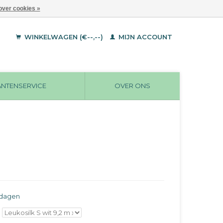
over cookies »
WINKELWAGEN (€--,--)
MIJN ACCOUNT
ANTENSERVICE
OVER ONS
rkdagen