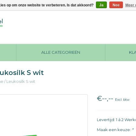
kies op om onze website te verbeteren. Is dat akkoord?
Ja
Nee
Meer 
ALLE CATEGORIEËN
KL
ukosilk S wit
me
/
Leukosilk S wit
€--,--
Excl. btw
Levertijd: 1 á 2 We
Maak een keuze:
*