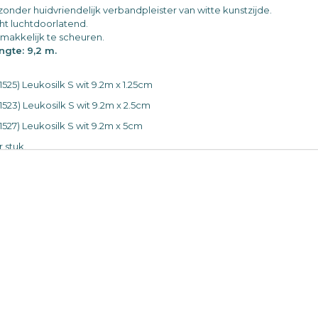
jzonder huidvriendelijk verbandpleister van witte kunstzijde.
cht luchtdoorlatend.
makkelijk te scheuren.
ngte: 9,2 m.
1525) Leukosilk S wit 9.2m x 1.25cm
1523) Leukosilk S wit 9.2m x 2.5cm
1527) Leukosilk S wit 9.2m x 5cm
 stuk.