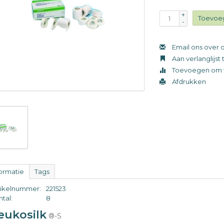
+
Toevoe
-
Email ons over d
Aan verlanglijs
Toevoegen om t
Afdrukken
formatie
Tags
tikelnummer:
221523
tal:
8
eukosilk
®-S