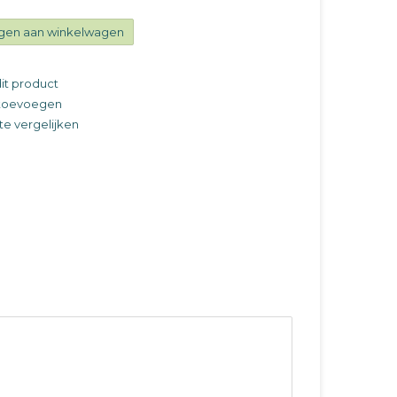
gen aan winkelwagen
it product
t toevoegen
e vergelijken