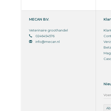
MECAN B.V.
Kla
Veterinaire groothandel
Klan
0246454576
Cont
info@mecan.nl
Verz
Bet
Magi
Cas
Nie
Ab