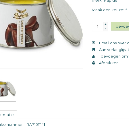
Merk:
Rapide
Maak een keuze:
*
+
Toevoe
-
Email ons over d
Aan verlanglijs
Toevoegen om t
Afdrukken
formatie
tikelnummer:
RAP1011141