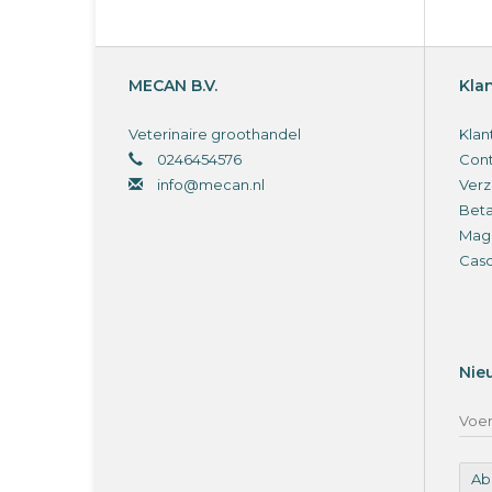
MECAN B.V.
Kla
Veterinaire groothandel
Klan
0246454576
Cont
info@mecan.nl
Verz
Bet
Magi
Cas
Nie
Ab