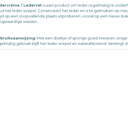
dercrème / Ledervet
is een product om leder regelmatig te onderh
ud het leder soepel. Conserveert het leder en is te gebruiken op meube
tijd op een onopvallende plaats uitproberen, vooral op een nieuw st
ogwaardige wassen.
bruiksaanwijzing:
Met een doekje of sponsje goed inwrijven, enige ti
gelmatig gebruik blijft het leder soepel en waterafstotend. Verlengt d