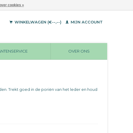
over cookies »
WINKELWAGEN (€--,--)
MIJN ACCOUNT
ANTENSERVICE
OVER ONS
en. Trekt goed in de poriën van het leder en houd