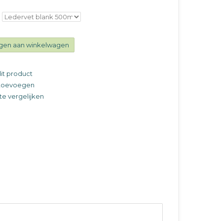
gen aan winkelwagen
it product
t toevoegen
e vergelijken