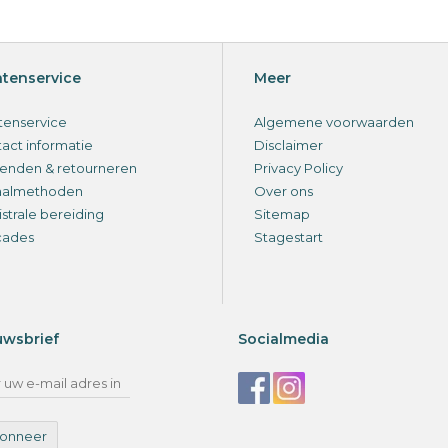
ntenservice
Meer
tenservice
Algemene voorwaarden
act informatie
Disclaimer
enden & retourneren
Privacy Policy
aalmethoden
Over ons
strale bereiding
Sitemap
cades
Stagestart
uwsbrief
Socialmedia
onneer