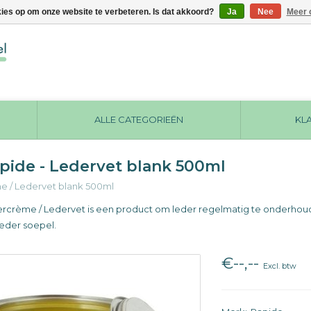
kies op om onze website te verbeteren. Is dat akkoord?
Ja
Nee
Meer 
ALLE CATEGORIEËN
KL
pide - Ledervet blank 500ml
me
/
Ledervet blank 500ml
rcrème / Ledervet is een product om leder regelmatig te onderhoud
leder soepel.
€--,--
Excl. btw