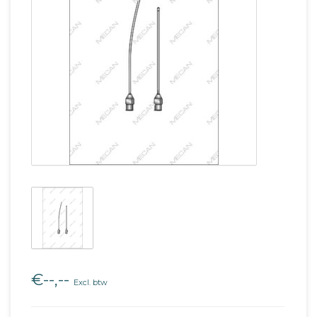
€--,--
Excl. btw