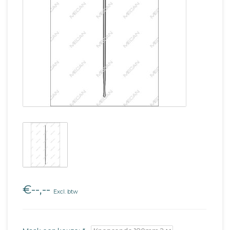
€--,--
Excl. btw