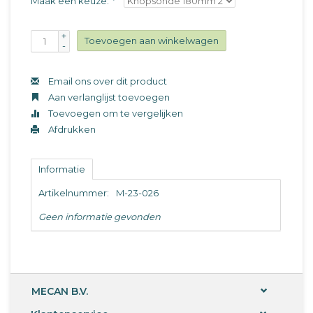
Maak een keuze:
*
+
Toevoegen aan winkelwagen
-
Email ons over dit product
Aan verlanglijst toevoegen
Toevoegen om te vergelijken
Afdrukken
Informatie
Artikelnummer:
M-23-026
Geen informatie gevonden
MECAN B.V.