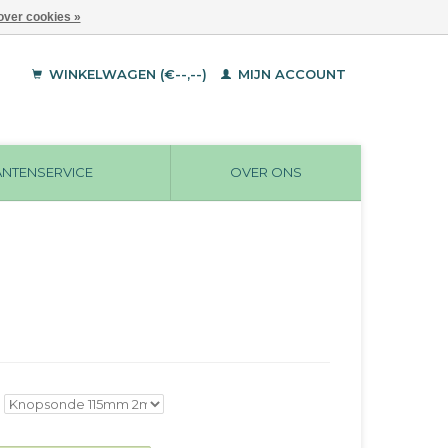
over cookies »
WINKELWAGEN (€--,--)
MIJN ACCOUNT
ANTENSERVICE
OVER ONS