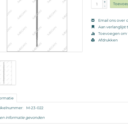
+
Toevoe
-
Email ons over d
Aan verlanglijs
Toevoegen om t
Afdrukken
formatie
tikelnummer:
M-23-022
en informatie gevonden