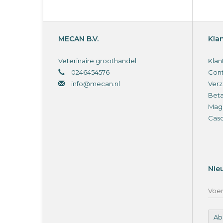
MECAN B.V.
Kla
Veterinaire groothandel
Klan
0246454576
Cont
info@mecan.nl
Verz
Bet
Magi
Cas
Nie
Ab