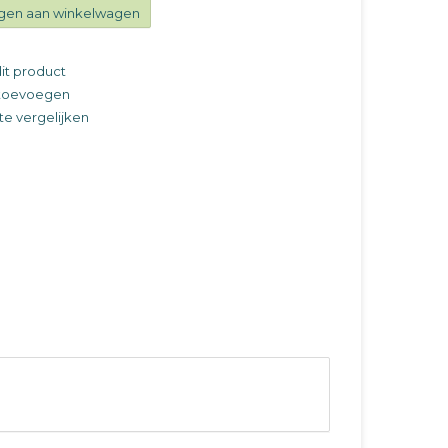
gen aan winkelwagen
it product
t toevoegen
e vergelijken