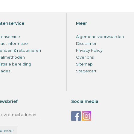
ntenservice
Meer
tenservice
Algemene voorwaarden
act informatie
Disclaimer
enden & retourneren
Privacy Policy
aalmethoden
Over ons
strale bereiding
Sitemap
cades
Stagestart
uwsbrief
Socialmedia
onneer