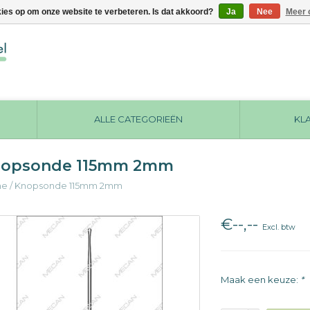
kies op om onze website te verbeteren. Is dat akkoord?
Ja
Nee
Meer 
ALLE CATEGORIEËN
KL
opsonde 115mm 2mm
me
/
Knopsonde 115mm 2mm
€--,--
Excl. btw
Maak een keuze:
*