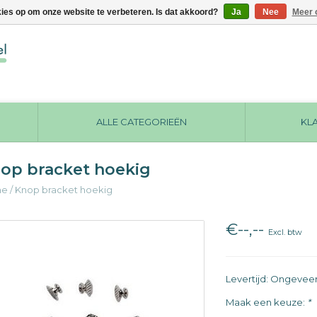
kies op om onze website te verbeteren. Is dat akkoord?
Ja
Nee
Meer 
ALLE CATEGORIEËN
KL
op bracket hoekig
me
/
Knop bracket hoekig
€--,--
Excl. btw
Levertijd: Ongevee
Maak een keuze:
*