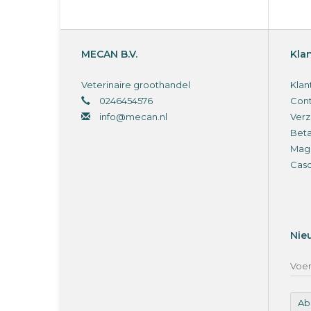
MECAN B.V.
Kla
Veterinaire groothandel
Klan
0246454576
Cont
info@mecan.nl
Verz
Bet
Magi
Cas
Nie
Ab