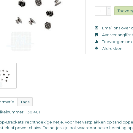
+
Toevoe
-
Email ons over d
Aan verlanglijs
Toevoegen om t
Afdrukken
formatie
Tags
tikelnummer:
301401
op-Brackets, rechthoekige netje. Voor het vastplakken op tand oppe
astiek of power chains. De netjes zijn bol, waardoor beter hechting op