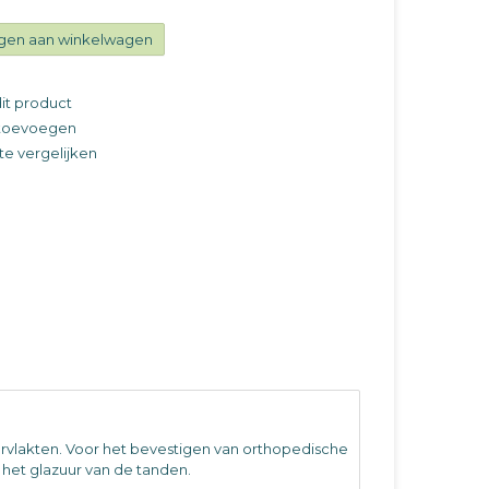
gen aan winkelwagen
it product
t toevoegen
e vergelijken
rvlakten. Voor het bevestigen van orthopedische
 het glazuur van de tanden.