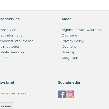
ntenservice
Meer
tenservice
Algemene voorwaarden
act informatie
Disclaimer
enden & retourneren
Privacy Policy
aalmethoden
Over ons
strale bereiding
Sitemap
cades
Stagestart
uwsbrief
Socialmedia
onneer