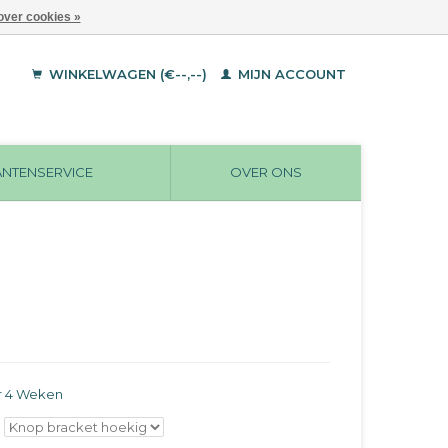
over cookies »
WINKELWAGEN (€--,--)
MIJN ACCOUNT
ANTENSERVICE
OVER ONS
r 4 Weken