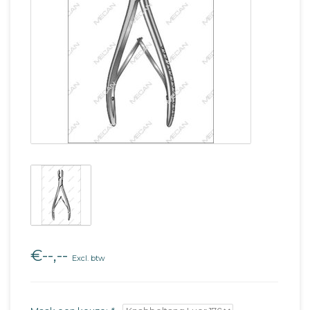
€--,--
Excl. btw