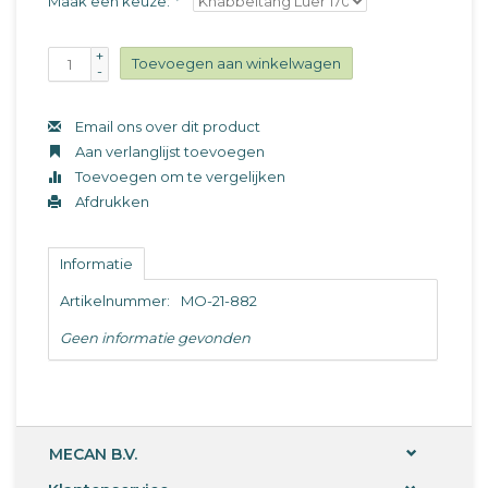
Maak een keuze:
*
+
Toevoegen aan winkelwagen
-
Email ons over dit product
Aan verlanglijst toevoegen
Toevoegen om te vergelijken
Afdrukken
Informatie
Artikelnummer:
MO-21-882
Geen informatie gevonden
MECAN B.V.