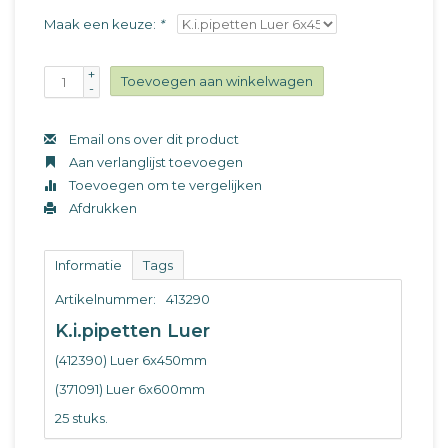
Maak een keuze:
*
+
Toevoegen aan winkelwagen
-
Email ons over dit product
Aan verlanglijst toevoegen
Toevoegen om te vergelijken
Afdrukken
Informatie
Tags
Artikelnummer:
413290
K.i.pipetten Luer
(412390) Luer 6x450mm
(371091) Luer 6x600mm
25 stuks.