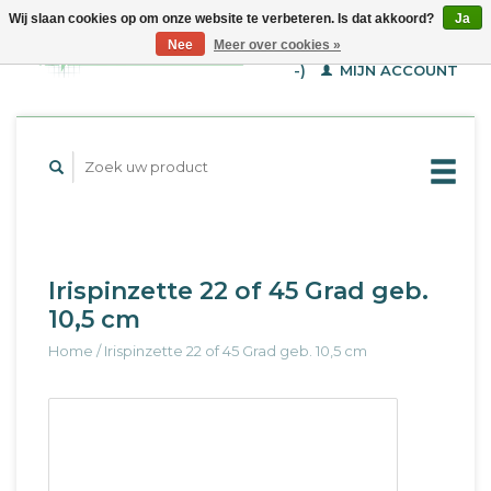
Wij slaan cookies op om onze website te verbeteren. Is dat akkoord?
Ja
WINKELWAGEN (€--,-
Nee
Meer over cookies »
-)
MIJN ACCOUNT
Irispinzette 22 of 45 Grad geb.
10,5 cm
Home
/
Irispinzette 22 of 45 Grad geb. 10,5 cm