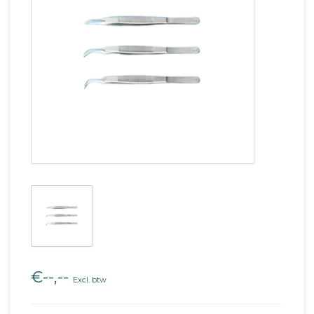
€--,--
Excl. btw