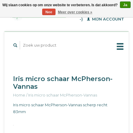
Wij slaan cookies op om onze website te verbeteren. Is dat akkoord?
Ja
WINKELWAGEN (€--,-
Nee
Meer over cookies »
-)
MIJN ACCOUNT
Iris micro schaar McPherson-
Vannas
Home
/
Iris micro schaar McPherson-Vannas
Iris micro schaar McPherson-Vannas scherp recht
83mm