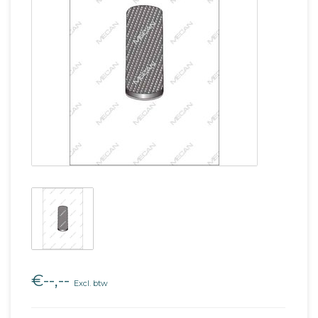
€--,--
Excl. btw