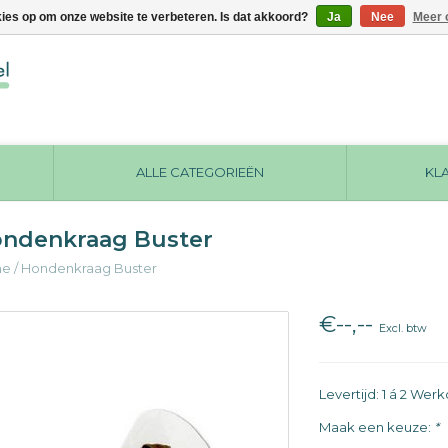
kies op om onze website te verbeteren. Is dat akkoord?
Ja
Nee
Meer 
ALLE CATEGORIEËN
KL
ndenkraag Buster
me
/
Hondenkraag Buster
€--,--
Excl. btw
Levertijd: 1 á 2 We
Maak een keuze:
*