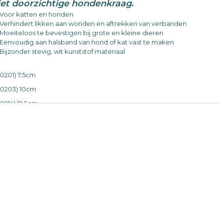
iet doorzichtige hondenkraag
.
Voor katten en honden
Verhindert likken aan wonden en aftrekken van verbanden
Moeiteloos te bevestigen bij grote en kleine dieren
Eenvoudig aan halsband van hond of kat vast te maken
Bijzonder stevig, wit kunststof materiaal
60201) 7.5cm
60203) 10cm
60214) 12.5cm
60205) 15cm
60207) 20cm
60209) 25cm
60213) 30cm
60274) 35cm
13305) 40cm
 stuk.