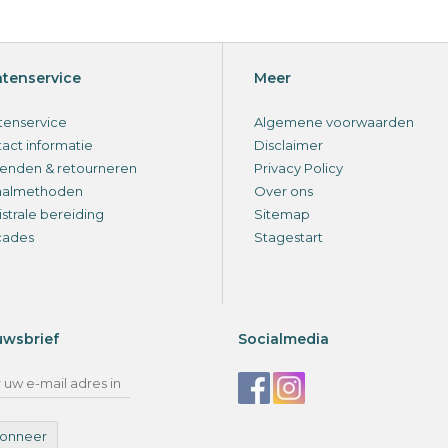
ntenservice
Meer
tenservice
Algemene voorwaarden
act informatie
Disclaimer
enden & retourneren
Privacy Policy
aalmethoden
Over ons
strale bereiding
Sitemap
cades
Stagestart
uwsbrief
Socialmedia
onneer