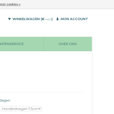
over cookies »
WINKELWAGEN (€--,--)
MIJN ACCOUNT
ANTENSERVICE
OVER ONS
rkdagen