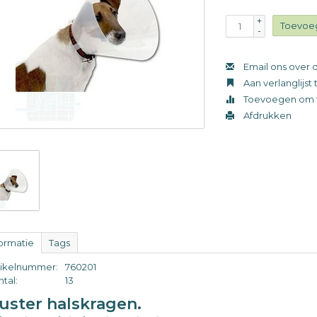
+
Toevoe
-
Email ons over d
Aan verlanglijs
Toevoegen om t
Afdrukken
formatie
Tags
tikelnummer:
760201
tal:
13
uster halskragen.