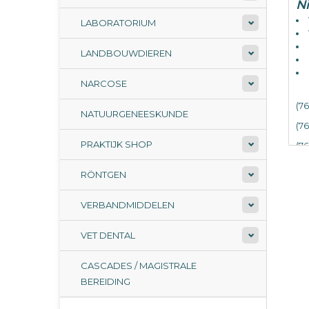
N
LABORATORIUM
LANDBOUWDIEREN
NARCOSE
(7
NATUURGENEESKUNDE
(7
PRAKTIJK SHOP
(7
(7
RÖNTGEN
(7
VERBANDMIDDELEN
(7
(7
VET DENTAL
(7
CASCADES / MAGISTRALE
(4
BEREIDING
Per