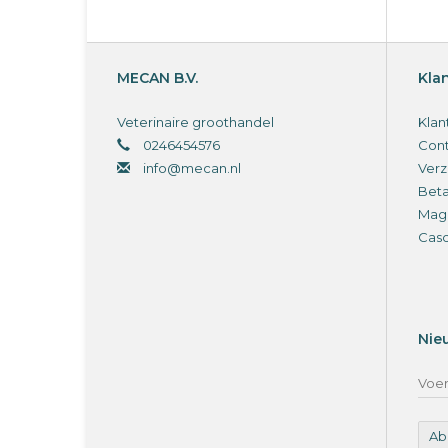
MECAN B.V.
Kla
Veterinaire groothandel
Klan
0246454576
Cont
info@mecan.nl
Verz
Bet
Magi
Cas
Nie
Ab