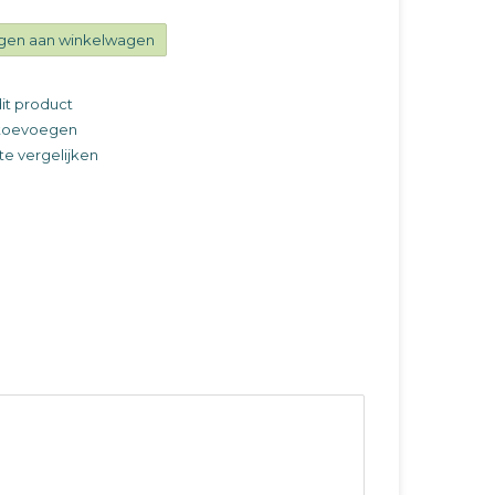
gen aan winkelwagen
it product
t toevoegen
e vergelijken