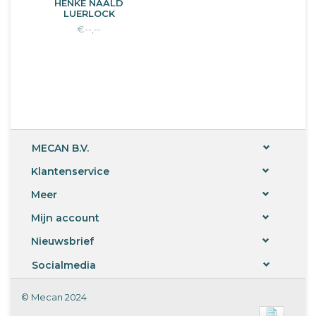
HENKE NAALD
LUERLOCK
(273133) 1.8x35mm
€--,--
(273134) 2.0x20mm
(273135) 2.0x25mm
(701491) 2.0x35mm
10stuks.
MECAN B.V.
Klantenservice
Meer
Mijn account
Nieuwsbrief
Socialmedia