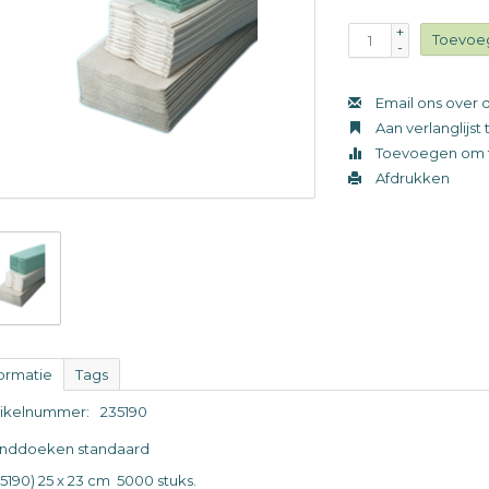
+
Toevoe
-
Email ons over d
Aan verlanglijs
Toevoegen om t
Afdrukken
formatie
Tags
tikelnummer:
235190
nddoeken standaard
35190) 25 x 23 cm 5000 stuks.