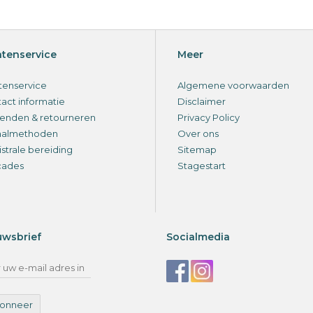
ntenservice
Meer
tenservice
Algemene voorwaarden
act informatie
Disclaimer
enden & retourneren
Privacy Policy
aalmethoden
Over ons
strale bereiding
Sitemap
cades
Stagestart
uwsbrief
Socialmedia
onneer