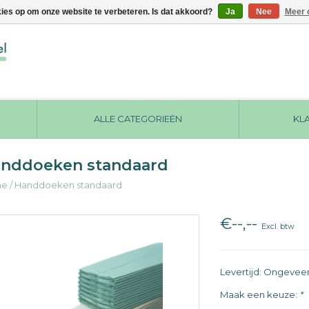
kies op om onze website te verbeteren. Is dat akkoord?
Ja
Nee
Meer 
ALLE CATEGORIEËN
KL
nddoeken standaard
me
/
Handdoeken standaard
€--,--
Excl. btw
Levertijd: Ongevee
Maak een keuze:
*