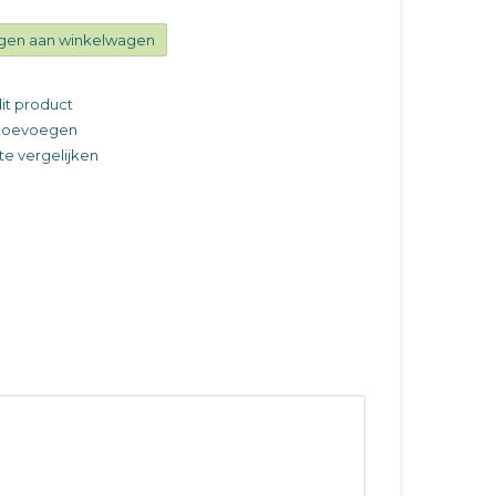
gen aan winkelwagen
it product
t toevoegen
e vergelijken