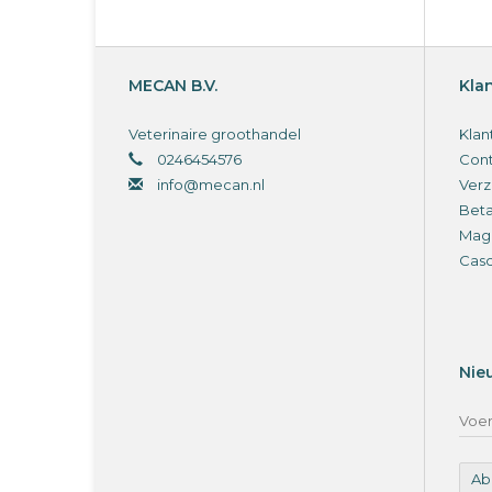
MECAN B.V.
Kla
Veterinaire groothandel
Klan
0246454576
Cont
info@mecan.nl
Verz
Bet
Magi
Cas
Nie
Ab