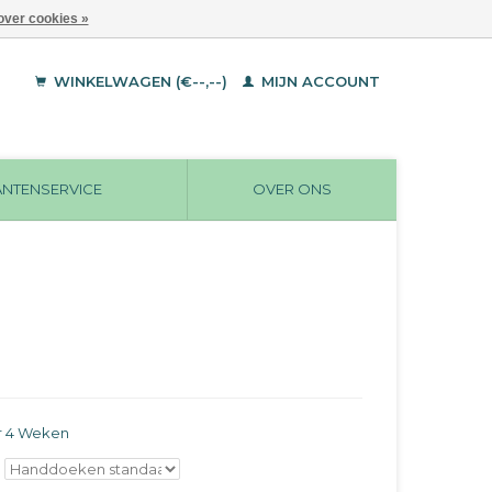
over cookies »
WINKELWAGEN (€--,--)
MIJN ACCOUNT
ANTENSERVICE
OVER ONS
r 4 Weken