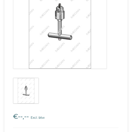
€--,--
Excl. btw