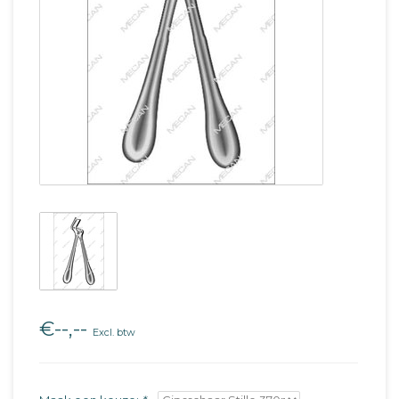
€--,--
Excl. btw