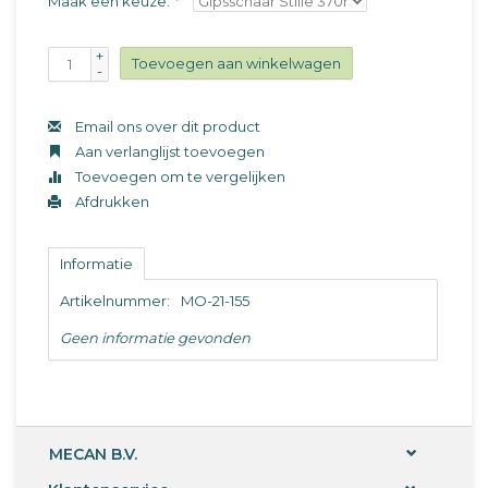
Maak een keuze:
*
+
Toevoegen aan winkelwagen
-
Email ons over dit product
Aan verlanglijst toevoegen
Toevoegen om te vergelijken
Afdrukken
Informatie
Artikelnummer:
MO-21-155
Geen informatie gevonden
MECAN B.V.