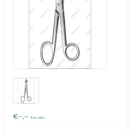
€--,--
Excl. btw