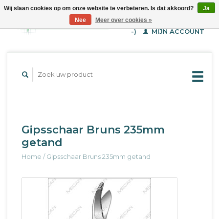
Wij slaan cookies op om onze website te verbeteren. Is dat akkoord?
Ja
WINKELWAGEN (€--,-
Nee
Meer over cookies »
-)
MIJN ACCOUNT
Gipsschaar Bruns 235mm
getand
Home
/
Gipsschaar Bruns 235mm getand