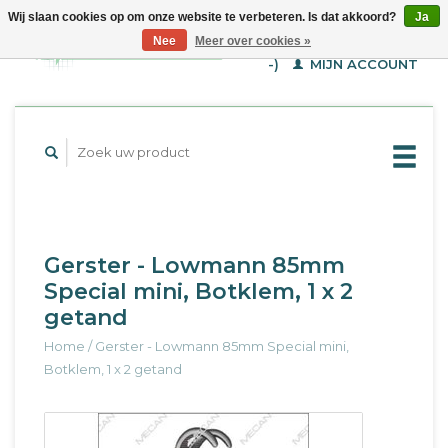
Wij slaan cookies op om onze website te verbeteren. Is dat akkoord?
Ja
WINKELWAGEN (€--,-
Nee
Meer over cookies »
-)
MIJN ACCOUNT
Gerster - Lowmann 85mm
Special mini, Botklem, 1 x 2
getand
Home
/
Gerster - Lowmann 85mm Special mini,
Botklem, 1 x 2 getand