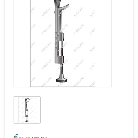
€--,--