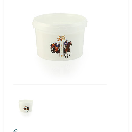
€--,--