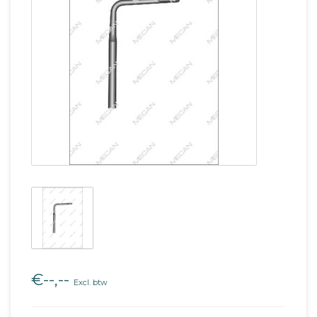
€--,--
Excl. btw