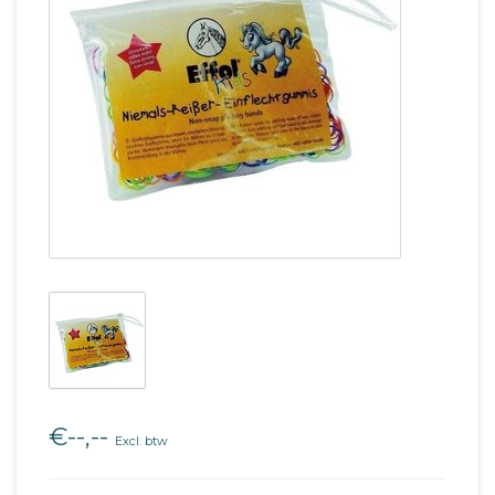
€--,--
Excl. btw