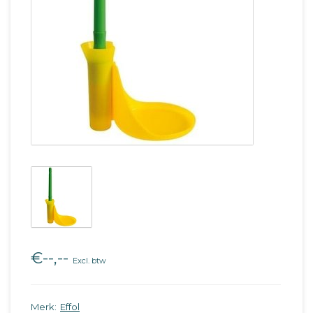
€--,--
Excl. btw
Merk:
Effol