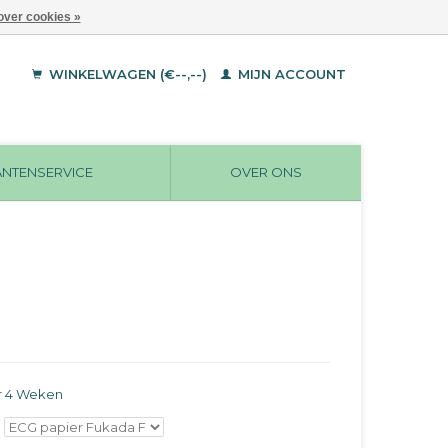
over cookies »
WINKELWAGEN (€--,--)
MIJN ACCOUNT
ANTENSERVICE
OVER ONS
r 4 Weken