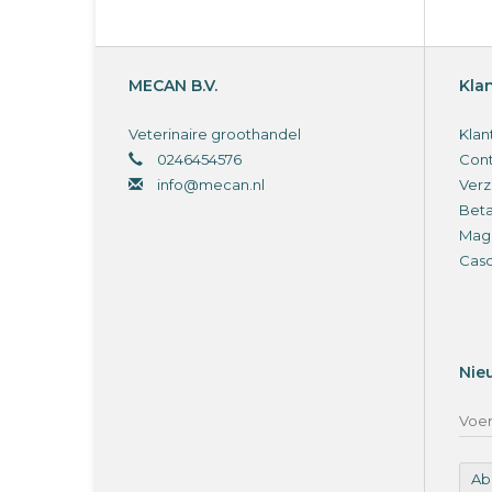
MECAN B.V.
Kla
Veterinaire groothandel
Klan
0246454576
Cont
info@mecan.nl
Verz
Bet
Magi
Cas
Nie
Ab