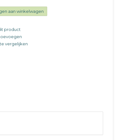
gen aan winkelwagen
it product
t toevoegen
e vergelijken