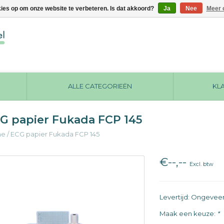
kies op om onze website te verbeteren. Is dat akkoord?
Ja
Nee
Meer 
ALLE CATEGORIEËN
KL
G papier Fukada FCP 145
me
/
ECG papier Fukada FCP 145
€--,--
Excl. btw
Levertijd: Ongevee
Maak een keuze:
*