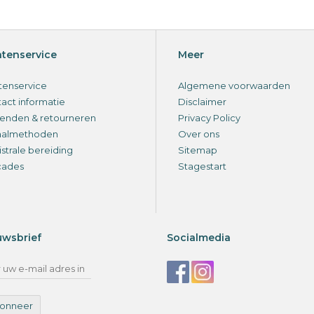
ntenservice
Meer
tenservice
Algemene voorwaarden
act informatie
Disclaimer
enden & retourneren
Privacy Policy
aalmethoden
Over ons
strale bereiding
Sitemap
cades
Stagestart
uwsbrief
Socialmedia
onneer