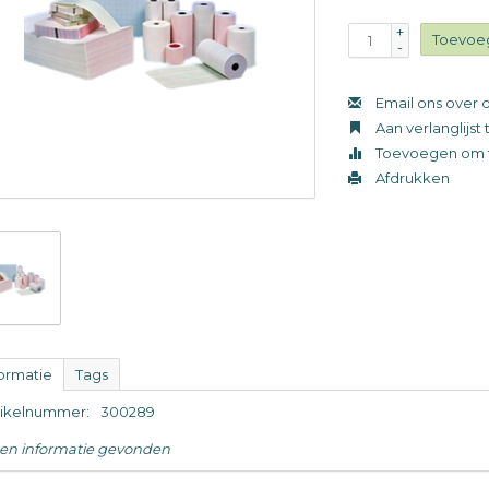
+
Toevoe
-
Email ons over d
Aan verlanglijs
Toevoegen om t
Afdrukken
formatie
Tags
tikelnummer:
300289
en informatie gevonden