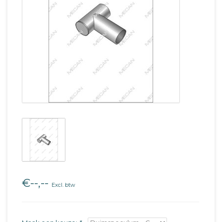
€--,--
Excl. btw