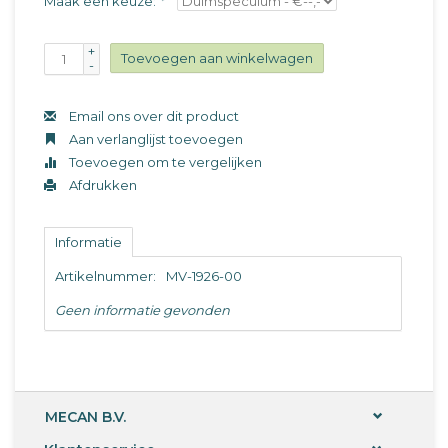
Maak een keuze:
*
+
Toevoegen aan winkelwagen
-
Email ons over dit product
Aan verlanglijst toevoegen
Toevoegen om te vergelijken
Afdrukken
Informatie
Artikelnummer:
MV-1926-00
Geen informatie gevonden
MECAN B.V.