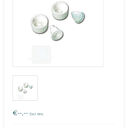
€--,--
Excl. btw