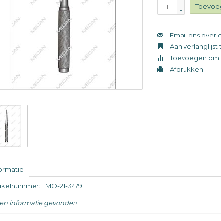
+
Toevoe
-
Email ons over d
Aan verlanglijs
Toevoegen om t
Afdrukken
formatie
tikelnummer:
MO-21-3479
en informatie gevonden