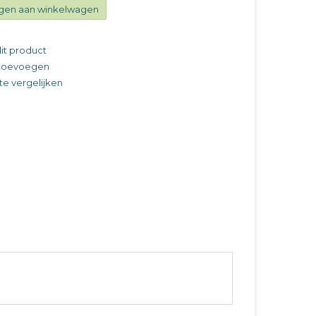
gen aan winkelwagen
it product
t toevoegen
e vergelijken