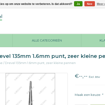
kies op om onze website te verbeteren. Is dat akkoord?
Ja
Nee
Meer 
ALLE CATEGORIEËN
KL
evel 135mm 1.6mm punt, zeer kleine p
me
/
Drevel 135mm 1.6mm punt, zeer kleine pennen
€--,--
Excl. btw
Maak een keuze:
*