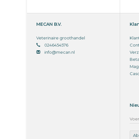
MECAN B.V.
Kla
Veterinaire groothandel
Klan
0246454576
Cont
info@mecan.nl
Verz
Bet
Magi
Cas
Nie
Ab