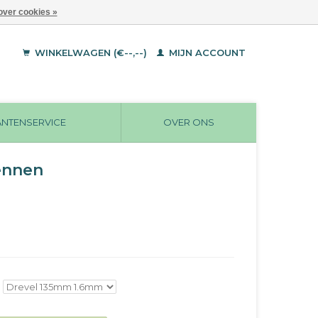
over cookies »
WINKELWAGEN (€--,--)
MIJN ACCOUNT
ANTENSERVICE
OVER ONS
ennen