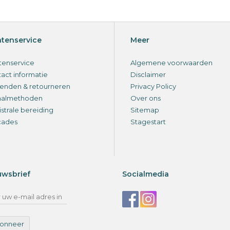
ntenservice
Meer
tenservice
Algemene voorwaarden
act informatie
Disclaimer
enden & retourneren
Privacy Policy
aalmethoden
Over ons
strale bereiding
Sitemap
cades
Stagestart
uwsbrief
Socialmedia
onneer