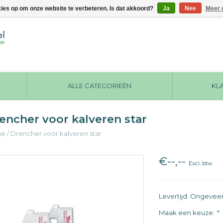
kies op om onze website te verbeteren. Is dat akkoord?
Ja
Nee
Meer 
ALLE CATEGORIEËN
KL
encher voor kalveren star
me
/
Drencher voor kalveren star
€--,--
Excl. btw
Levertijd: Ongevee
Maak een keuze:
*