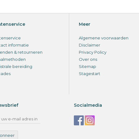
ntenservice
Meer
tenservice
Algemene voorwaarden
act informatie
Disclaimer
enden & retourneren
Privacy Policy
aalmethoden
Over ons
strale bereiding
Sitemap
cades
Stagestart
uwsbrief
Socialmedia
onneer