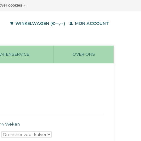
over cookies »
WINKELWAGEN (€--,--)
MIJN ACCOUNT
ANTENSERVICE
OVER ONS
r 4 Weken