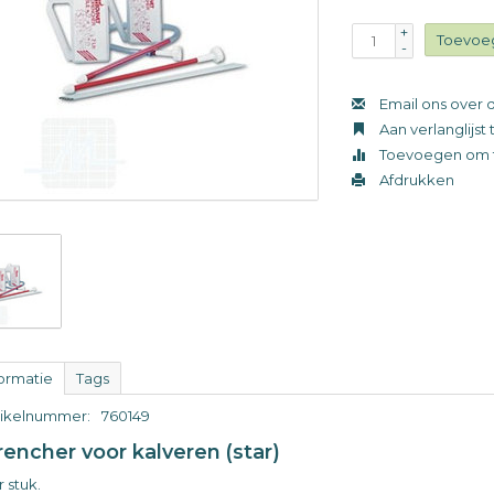
+
Toevoe
-
Email ons over d
Aan verlanglijs
Toevoegen om t
Afdrukken
formatie
Tags
tikelnummer:
760149
encher voor kalveren (star)
 stuk.