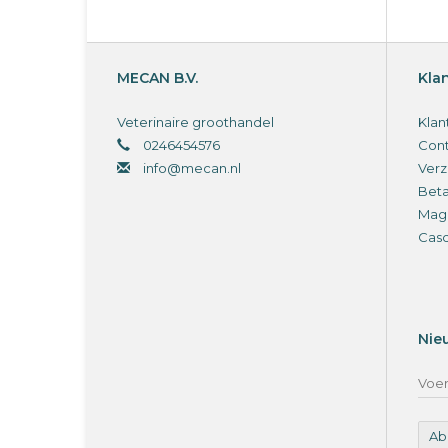
MECAN B.V.
Kla
Veterinaire groothandel
Klan
0246454576
Cont
info@mecan.nl
Verz
Bet
Magi
Cas
Nie
Ab