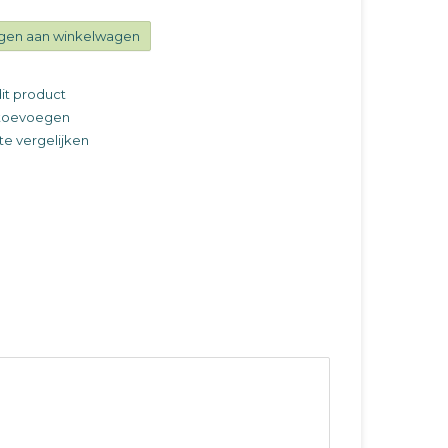
gen aan winkelwagen
it product
t toevoegen
e vergelijken