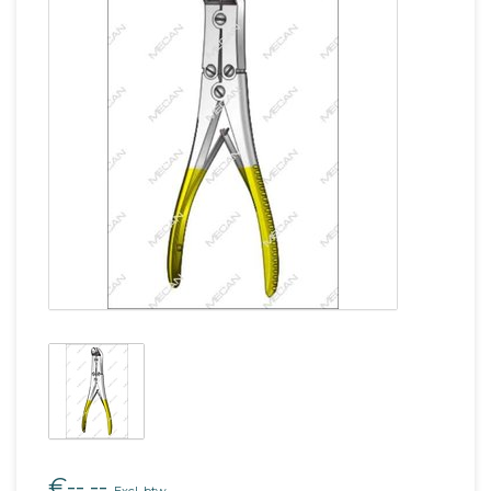
€--,--