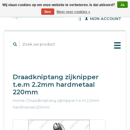
Wij slaan cookies op om onze website te verbeteren. Is dat akkoord?
Ja
WINKELWAGEN (€--,-
Nee
Meer over cookies »
-)
MIJN ACCOUNT
Draadkniptang zijknipper
t.e.m 2.2mm hardmetaal
220mm
Home
/
Draadkniptang zijknipper t.e.m 2.2mm
hardmetaal 220mm