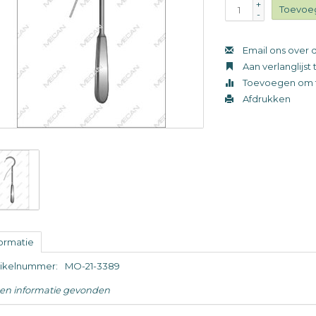
+
Toevoe
-
Email ons over d
Aan verlanglijs
Toevoegen om t
Afdrukken
formatie
tikelnummer:
MO-21-3389
en informatie gevonden