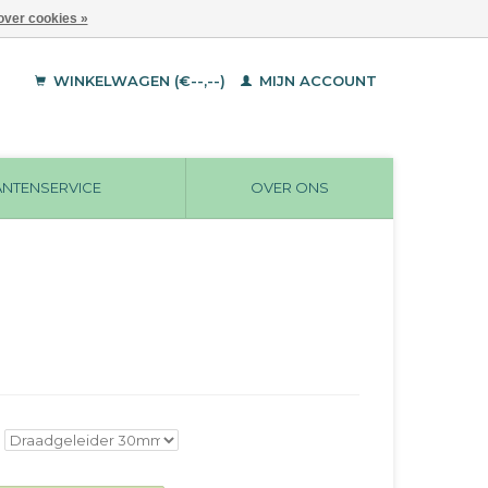
over cookies »
WINKELWAGEN (€--,--)
MIJN ACCOUNT
ANTENSERVICE
OVER ONS