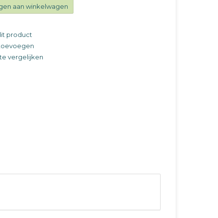
gen aan winkelwagen
it product
t toevoegen
e vergelijken