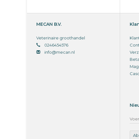
MECAN B.V.
Kla
Veterinaire groothandel
Klan
0246454576
Cont
info@mecan.nl
Verz
Bet
Magi
Cas
Nie
Ab