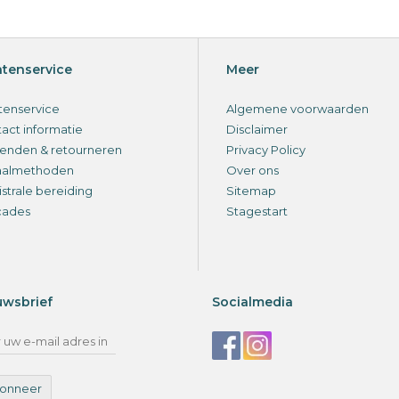
ntenservice
Meer
tenservice
Algemene voorwaarden
act informatie
Disclaimer
enden & retourneren
Privacy Policy
aalmethoden
Over ons
strale bereiding
Sitemap
cades
Stagestart
uwsbrief
Socialmedia
onneer