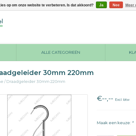
kies op om onze website te verbeteren. Is dat akkoord?
Ja
Nee
Meer 
ALLE CATEGORIEËN
KL
aadgeleider 30mm 220mm
me
/
Draadgeleider 30mm 220mm
€--,--
Excl. btw
Maak een keuze:
*