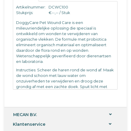
Artikelnummer:
DCWC100
Stukprijs:
€--,-- / Stuk
DoggyCare Pet Wound Care is een
milieuvriendelijke oplossing die speciaal is
ontwikkeld om wonden te verwijderen van
organische vlekken. De formule met probiotica
elimineert organisch materiaal en optimaliseert
daardoor de flora rond en op wonden.
Wetenschappelijk geverifieerd door dierenartsen
en laboratoria.
Instructies: Scheer de haren rond de wond af. Maak
de wond schoon met lauw water om
onzuiverheden te verwijderen en droog deze
grondig af met een zachte doek. Spuit licht met
DoggyCare Pet Wound Care en breng een
verband aan. Herhaal de behandeling dagelijks.
Samenstelling: >30% water, <5% anionogene
oppervlakte-actieve stoffen, biologische agentia
MECAN B.V.
micro-organismen EU Groep 1.
Klantenservice
Aanbevelingen: Goed schudden voor gebruik. Niet