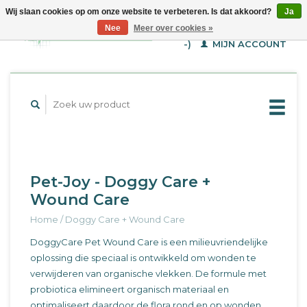
Wij slaan cookies op om onze website te verbeteren. Is dat akkoord?
Ja
WINKELWAGEN (€--,-
Nee
Meer over cookies »
-)
MIJN ACCOUNT
Pet-Joy - Doggy Care +
Wound Care
Home
/
Doggy Care + Wound Care
DoggyCare Pet Wound Care is een milieuvriendelijke
oplossing die speciaal is ontwikkeld om wonden te
verwijderen van organische vlekken. De formule met
probiotica elimineert organisch materiaal en
optimaliseert daardoor de flora rond en op wonden.