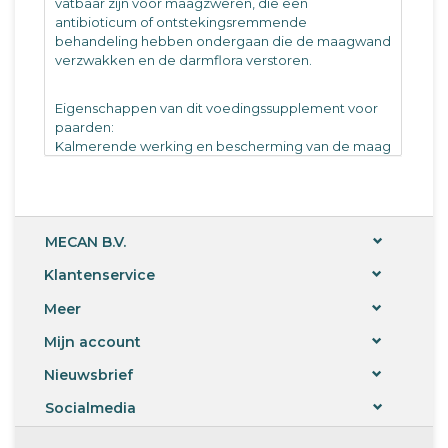
vatbaar zijn voor maagzweren, die een
antibioticum of ontstekingsremmende
behandeling hebben ondergaan die de maagwand
verzwakken en de darmflora verstoren.
Eigenschappen van dit voedingssupplement voor
paarden:
Kalmerende werking en bescherming van de maag
Ondersteuning van de darmflora
Dit supplement wordt aanbevolen voor paarden
met een gevoelig spijsverteringskanaal, gevoelig
voor maagzweren of met antibiotica of
ontstekingsremmende behandelingen die de
MECAN B.V.
maagwand verzwakken of de darmflora verstoren.
Klantenservice
De kurkuma helpt de maagzuursecretie te
Meer
beheersen en voorkomt daarom de ontwikkeling
van zweren.
Mijn account
De werking ervan gecombineerd met zoethout
Nieuwsbrief
zorgt voor een rustgevend effect op de maag.
De 100% natuurlijke mariene biopolymeren in dit
Socialmedia
voedingssupplement stimuleren het
genezingsproces van zweren, terwijl de gist van de