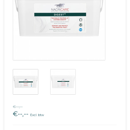
€--,--
€--,--
Excl. btw