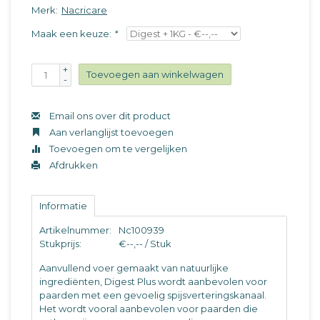
Merk:
Nacricare
Maak een keuze:
*
+
Toevoegen aan winkelwagen
-
Email ons over dit product
Aan verlanglijst toevoegen
Toevoegen om te vergelijken
Afdrukken
Informatie
Artikelnummer:
Nc100939
Stukprijs:
€--,-- / Stuk
Aanvullend voer gemaakt van natuurlijke
ingrediënten, Digest Plus wordt aanbevolen voor
paarden met een gevoelig spijsverteringskanaal.
Het wordt vooral aanbevolen voor paarden die