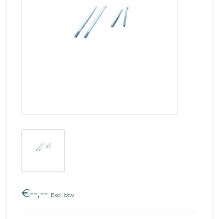
€--,--
Excl. btw